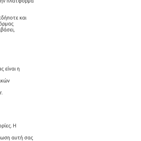
στην πλατφόρμα
εδήποτε και
φόρμας
αβάσει,
 είναι η
ικών
r
.
ρίες. Η
τωση αυτή σας