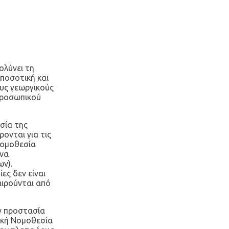
ολύνει τη
ποσοτική και
ους γεωργικούς
προσωπικού
σία της
ονται για τις
νομοθεσία
ένα
ν).
ς δεν είναι
αιρούνται από
ν προστασία
ική Νομοθεσία